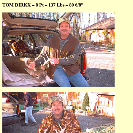
TOM DIRKX – 8 Pt – 137 Lbs – 80 6/8”